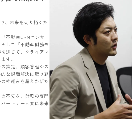
破り、未来を切り拓くた
「不動産CRMコンサ
、そして「不動産財務モ
群を通じて、クライアン
います。
略の策定、顧客管理シス
体的な課題解決に取り組
来の枠組みを超えた新た
ーの不安を、財務の専門
のパートナーと共に未来